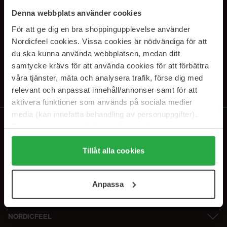
SUBSCRIBE TO OUR
Denna webbplats använder cookies
NEWSLETTER
För att ge dig en bra shoppingupplevelse använder
Nordicfeel cookies. Vissa cookies är nödvändiga för att
Sähköposti
du ska kunna använda webbplatsen, medan ditt
samtycke krävs för att använda cookies för att förbättra
våra tjänster, mäta och analysera trafik, förse dig med
Tilaamalla hyväksyt
tietosuojakäytäntömme
. Peruuta tilaus milloin
tahansa.
relevant och anpassat innehåll/annonser samt för att
aktivera funktioner som används på sociala medier
media (kan innefatta behandling av personuppgifter).
Data som samlas in delas med cookieleverantören.
Genom att trycka på "Tillåt alla cookies" accepterar du
alla cookies, medan du under "Detaljer" kan anpassa
Tillåt alla cookies
användningen av cookies. Du kan när som helst återkalla
ditt samtycke. För mer information se vår Cookie Policy
Anpassa
samt vår Integritetspolicy.
NORDICFEEL