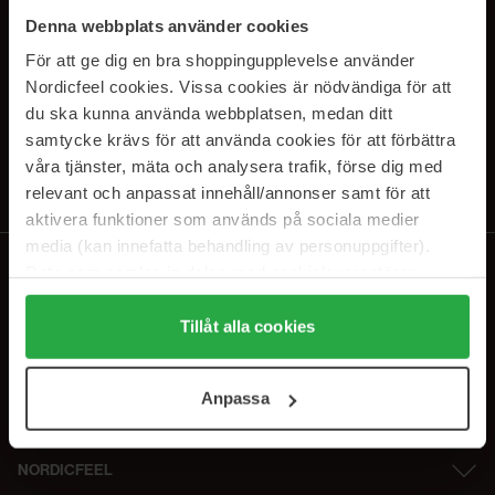
SUBSCRIBE TO OUR
Denna webbplats använder cookies
NEWSLETTER
För att ge dig en bra shoppingupplevelse använder
Nordicfeel cookies. Vissa cookies är nödvändiga för att
Sähköposti
du ska kunna använda webbplatsen, medan ditt
samtycke krävs för att använda cookies för att förbättra
våra tjänster, mäta och analysera trafik, förse dig med
Tilaamalla hyväksyt
tietosuojakäytäntömme
. Peruuta tilaus milloin
tahansa.
relevant och anpassat innehåll/annonser samt för att
aktivera funktioner som används på sociala medier
media (kan innefatta behandling av personuppgifter).
Data som samlas in delas med cookieleverantören.
Genom att trycka på "Tillåt alla cookies" accepterar du
alla cookies, medan du under "Detaljer" kan anpassa
Tillåt alla cookies
användningen av cookies. Du kan när som helst återkalla
ditt samtycke. För mer information se vår Cookie Policy
Anpassa
samt vår Integritetspolicy.
NORDICFEEL