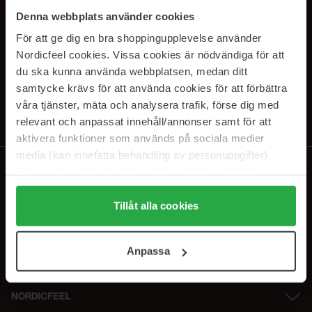
SUBSCRIBE TO OUR
Denna webbplats använder cookies
NEWSLETTER
För att ge dig en bra shoppingupplevelse använder
Nordicfeel cookies. Vissa cookies är nödvändiga för att
Sähköposti
du ska kunna använda webbplatsen, medan ditt
samtycke krävs för att använda cookies för att förbättra
våra tjänster, mäta och analysera trafik, förse dig med
Tilaamalla hyväksyt
tietosuojakäytäntömme
. Peruuta tilaus milloin
tahansa.
relevant och anpassat innehåll/annonser samt för att
aktivera funktioner som används på sociala medier
media (kan innefatta behandling av personuppgifter).
Data som samlas in delas med cookieleverantören.
Genom att trycka på "Tillåt alla cookies" accepterar du
alla cookies, medan du under "Detaljer" kan anpassa
Tillåt alla cookies
användningen av cookies. Du kan när som helst återkalla
ditt samtycke. För mer information se vår Cookie Policy
Anpassa
samt vår Integritetspolicy.
NORDICFEEL