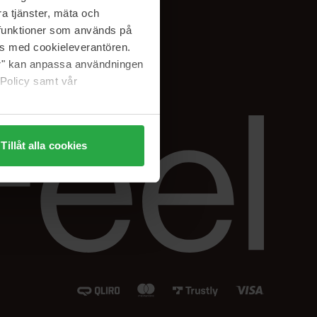
Instagram
a tjänster, mäta och
Facebook
a funktioner som används på
LinkedIn
as med cookieleverantören.
jer" kan anpassa användningen
 Policy samt vår
Tillåt alla cookies