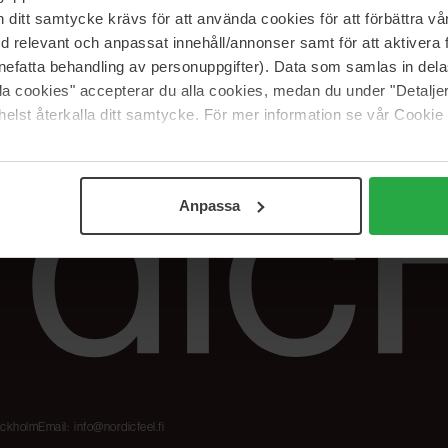
Meidän merkit
Palautukset &
itt samtycke krävs för att använda cookies för att förbättra vår
reklamaatiot
The Beauty Edit
med relevant och anpassat innehåll/annonser samt för att aktiver
Seuraa tilaustani
Työskentele
nefatta behandling av personuppgifter). Data som samlas in del
NordicFeel Groupissa
alla cookies" accepterar du alla cookies, medan du under "Detal
elst återkalla ditt samtycke. För mer information se vår Cookie
Anpassa
tockholm
Email:
info@nordicfeel.fi