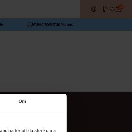
0
JÄ
VAPAA TOIMITUS YLI 49€
Om
SEURAA MEITÄ
ttä
TikTok
ändiga för att du ska kunna