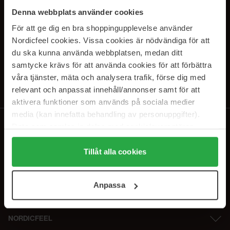
SUBSCRIBE TO OUR
Denna webbplats använder cookies
NEWSLETTER
För att ge dig en bra shoppingupplevelse använder
Nordicfeel cookies. Vissa cookies är nödvändiga för att
Sähköposti
du ska kunna använda webbplatsen, medan ditt
samtycke krävs för att använda cookies för att förbättra
våra tjänster, mäta och analysera trafik, förse dig med
Tilaamalla hyväksyt
tietosuojakäytäntömme
. Peruuta tilaus milloin
tahansa.
relevant och anpassat innehåll/annonser samt för att
aktivera funktioner som används på sociala medier
media (kan innefatta behandling av personuppgifter).
Data som samlas in delas med cookieleverantören.
Genom att trycka på "Tillåt alla cookies" accepterar du
alla cookies, medan du under "Detaljer" kan anpassa
Tillåt alla cookies
användningen av cookies. Du kan när som helst återkalla
ditt samtycke. För mer information se vår Cookie Policy
Anpassa
samt vår Integritetspolicy.
NORDICFEEL