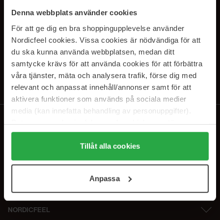
SUBSCRIBE TO OUR
Denna webbplats använder cookies
NEWSLETTER
För att ge dig en bra shoppingupplevelse använder
Nordicfeel cookies. Vissa cookies är nödvändiga för att
Sähköposti
du ska kunna använda webbplatsen, medan ditt
samtycke krävs för att använda cookies för att förbättra
våra tjänster, mäta och analysera trafik, förse dig med
Tilaamalla hyväksyt
tietosuojakäytäntömme
. Peruuta tilaus milloin
tahansa.
relevant och anpassat innehåll/annonser samt för att
aktivera funktioner som används på sociala medier
media (kan innefatta behandling av personuppgifter).
Data som samlas in delas med cookieleverantören.
Genom att trycka på "Tillåt alla cookies" accepterar du
alla cookies, medan du under "Detaljer" kan anpassa
Tillåt alla cookies
användningen av cookies. Du kan när som helst återkalla
ditt samtycke. För mer information se vår Cookie Policy
Anpassa
samt vår Integritetspolicy.
NORDICFEEL