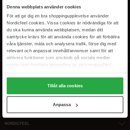
SUBSCRIBE TO OUR
Denna webbplats använder cookies
NEWSLETTER
För att ge dig en bra shoppingupplevelse använder
Nordicfeel cookies. Vissa cookies är nödvändiga för att
Sähköposti
du ska kunna använda webbplatsen, medan ditt
samtycke krävs för att använda cookies för att förbättra
våra tjänster, mäta och analysera trafik, förse dig med
Tilaamalla hyväksyt
tietosuojakäytäntömme
. Peruuta tilaus milloin
tahansa.
relevant och anpassat innehåll/annonser samt för att
aktivera funktioner som används på sociala medier
media (kan innefatta behandling av personuppgifter).
Data som samlas in delas med cookieleverantören.
Genom att trycka på "Tillåt alla cookies" accepterar du
alla cookies, medan du under "Detaljer" kan anpassa
Tillåt alla cookies
användningen av cookies. Du kan när som helst återkalla
ditt samtycke. För mer information se vår Cookie Policy
Anpassa
samt vår Integritetspolicy.
NORDICFEEL