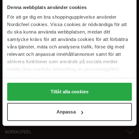
SUBSCRIBE TO OUR
Denna webbplats använder cookies
NEWSLETTER
För att ge dig en bra shoppingupplevelse använder
Nordicfeel cookies. Vissa cookies är nödvändiga för att
Sähköposti
du ska kunna använda webbplatsen, medan ditt
samtycke krävs för att använda cookies för att förbättra
våra tjänster, mäta och analysera trafik, förse dig med
Tilaamalla hyväksyt
tietosuojakäytäntömme
. Peruuta tilaus milloin
tahansa.
relevant och anpassat innehåll/annonser samt för att
aktivera funktioner som används på sociala medier
media (kan innefatta behandling av personuppgifter).
Data som samlas in delas med cookieleverantören.
Genom att trycka på "Tillåt alla cookies" accepterar du
alla cookies, medan du under "Detaljer" kan anpassa
Tillåt alla cookies
användningen av cookies. Du kan när som helst återkalla
ditt samtycke. För mer information se vår Cookie Policy
Anpassa
samt vår Integritetspolicy.
NORDICFEEL