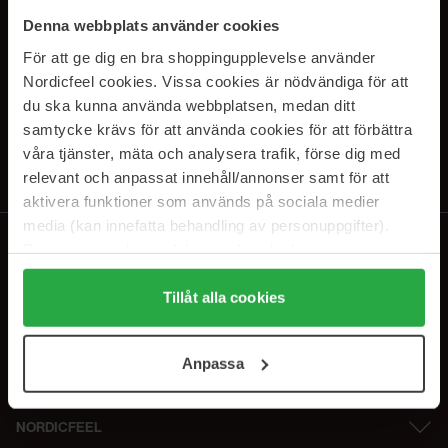
SUBSCRIBE TO OUR
Denna webbplats använder cookies
NEWSLETTER
För att ge dig en bra shoppingupplevelse använder
Nordicfeel cookies. Vissa cookies är nödvändiga för att
Sähköposti
du ska kunna använda webbplatsen, medan ditt
samtycke krävs för att använda cookies för att förbättra
våra tjänster, mäta och analysera trafik, förse dig med
Tilaamalla hyväksyt
tietosuojakäytäntömme
. Peruuta tilaus milloin
tahansa.
relevant och anpassat innehåll/annonser samt för att
aktivera funktioner som används på sociala medier
media (kan innefatta behandling av personuppgifter).
Data som samlas in delas med cookieleverantören.
Genom att trycka på "Tillåt alla cookies" accepterar du
alla cookies, medan du under "Detaljer" kan anpassa
Tillåt alla cookies
användningen av cookies. Du kan när som helst återkalla
ditt samtycke. För mer information se vår Cookie Policy
Anpassa
samt vår Integritetspolicy.
NORDICFEEL