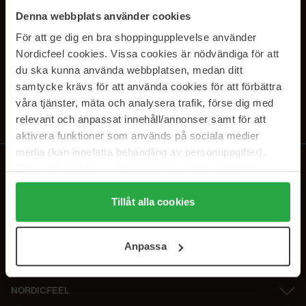
SUBSCRIBE TO OUR
Denna webbplats använder cookies
NEWSLETTER
För att ge dig en bra shoppingupplevelse använder
Nordicfeel cookies. Vissa cookies är nödvändiga för att
Sähköposti
du ska kunna använda webbplatsen, medan ditt
samtycke krävs för att använda cookies för att förbättra
våra tjänster, mäta och analysera trafik, förse dig med
Tilaamalla hyväksyt
tietosuojakäytäntömme
. Peruuta tilaus milloin
tahansa.
relevant och anpassat innehåll/annonser samt för att
aktivera funktioner som används på sociala medier
media (kan innefatta behandling av personuppgifter).
Data som samlas in delas med cookieleverantören.
Genom att trycka på "Tillåt alla cookies" accepterar du
alla cookies, medan du under "Detaljer" kan anpassa
Tillåt alla cookies
användningen av cookies. Du kan när som helst återkalla
ditt samtycke. För mer information se vår Cookie Policy
Anpassa
samt vår Integritetspolicy.
NORDICFEEL