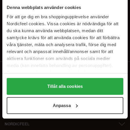
SUBSCRIBE TO OUR
Denna webbplats använder cookies
NEWSLETTER
För att ge dig en bra shoppingupplevelse använder
Nordicfeel cookies. Vissa cookies är nödvändiga för att
Sähköposti
du ska kunna använda webbplatsen, medan ditt
samtycke krävs för att använda cookies för att förbättra
våra tjänster, mäta och analysera trafik, förse dig med
Tilaamalla hyväksyt
tietosuojakäytäntömme
. Peruuta tilaus milloin
tahansa.
relevant och anpassat innehåll/annonser samt för att
aktivera funktioner som används på sociala medier
media (kan innefatta behandling av personuppgifter).
Data som samlas in delas med cookieleverantören.
Genom att trycka på "Tillåt alla cookies" accepterar du
alla cookies, medan du under "Detaljer" kan anpassa
Tillåt alla cookies
användningen av cookies. Du kan när som helst återkalla
ditt samtycke. För mer information se vår Cookie Policy
Anpassa
samt vår Integritetspolicy.
NORDICFEEL