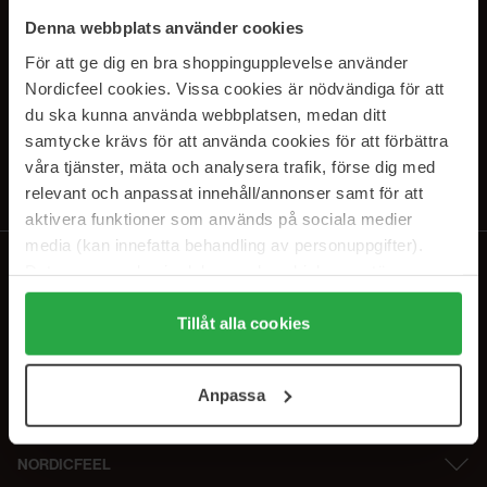
SUBSCRIBE TO OUR
Denna webbplats använder cookies
NEWSLETTER
För att ge dig en bra shoppingupplevelse använder
Nordicfeel cookies. Vissa cookies är nödvändiga för att
Sähköposti
du ska kunna använda webbplatsen, medan ditt
samtycke krävs för att använda cookies för att förbättra
våra tjänster, mäta och analysera trafik, förse dig med
Tilaamalla hyväksyt
tietosuojakäytäntömme
. Peruuta tilaus milloin
tahansa.
relevant och anpassat innehåll/annonser samt för att
aktivera funktioner som används på sociala medier
media (kan innefatta behandling av personuppgifter).
Data som samlas in delas med cookieleverantören.
Genom att trycka på "Tillåt alla cookies" accepterar du
alla cookies, medan du under "Detaljer" kan anpassa
Tillåt alla cookies
användningen av cookies. Du kan när som helst återkalla
ditt samtycke. För mer information se vår Cookie Policy
Anpassa
samt vår Integritetspolicy.
NORDICFEEL