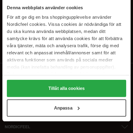
SUBSCRIBE TO OUR
Denna webbplats använder cookies
NEWSLETTER
För att ge dig en bra shoppingupplevelse använder
Nordicfeel cookies. Vissa cookies är nödvändiga för att
Sähköposti
du ska kunna använda webbplatsen, medan ditt
samtycke krävs för att använda cookies för att förbättra
våra tjänster, mäta och analysera trafik, förse dig med
Tilaamalla hyväksyt
tietosuojakäytäntömme
. Peruuta tilaus milloin
tahansa.
relevant och anpassat innehåll/annonser samt för att
aktivera funktioner som används på sociala medier
media (kan innefatta behandling av personuppgifter).
Data som samlas in delas med cookieleverantören.
Genom att trycka på "Tillåt alla cookies" accepterar du
alla cookies, medan du under "Detaljer" kan anpassa
Tillåt alla cookies
användningen av cookies. Du kan när som helst återkalla
ditt samtycke. För mer information se vår Cookie Policy
Anpassa
samt vår Integritetspolicy.
NORDICFEEL