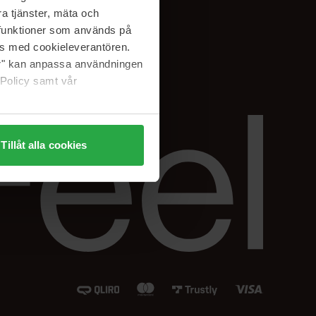
Instagram
a tjänster, mäta och
Facebook
a funktioner som används på
LinkedIn
as med cookieleverantören.
jer" kan anpassa användningen
 Policy samt vår
Tillåt alla cookies