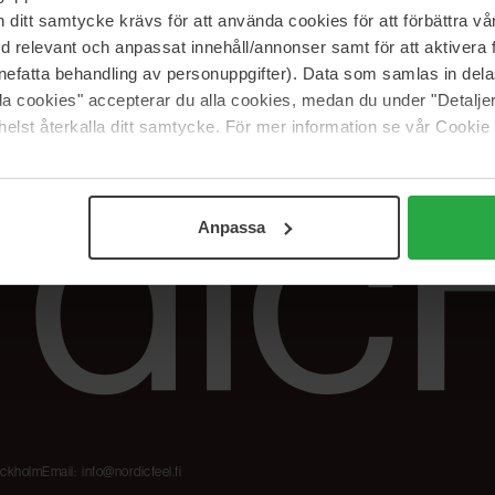
Meidän merkit
Palautukset &
itt samtycke krävs för att använda cookies för att förbättra vår
reklamaatiot
The Beauty Edit
med relevant och anpassat innehåll/annonser samt för att aktiver
Seuraa tilaustani
Työskentele
nefatta behandling av personuppgifter). Data som samlas in del
NordicFeel Groupissa
alla cookies" accepterar du alla cookies, medan du under "Detal
elst återkalla ditt samtycke. För mer information se vår Cookie
Anpassa
tockholm
Email:
info@nordicfeel.fi