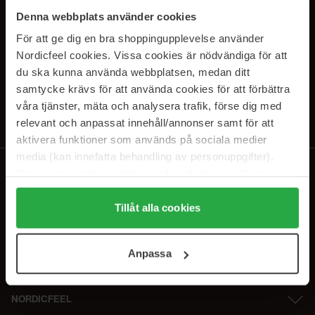
SUBSCRIBE TO OUR
Denna webbplats använder cookies
NEWSLETTER
För att ge dig en bra shoppingupplevelse använder
Nordicfeel cookies. Vissa cookies är nödvändiga för att
Sähköposti
du ska kunna använda webbplatsen, medan ditt
samtycke krävs för att använda cookies för att förbättra
våra tjänster, mäta och analysera trafik, förse dig med
Tilaamalla hyväksyt
tietosuojakäytäntömme
. Peruuta tilaus milloin
tahansa.
relevant och anpassat innehåll/annonser samt för att
aktivera funktioner som används på sociala medier
media (kan innefatta behandling av personuppgifter).
Data som samlas in delas med cookieleverantören.
Genom att trycka på "Tillåt alla cookies" accepterar du
alla cookies, medan du under "Detaljer" kan anpassa
Tillåt alla cookies
användningen av cookies. Du kan när som helst återkalla
ditt samtycke. För mer information se vår Cookie Policy
Anpassa
samt vår Integritetspolicy.
NORDICFEEL