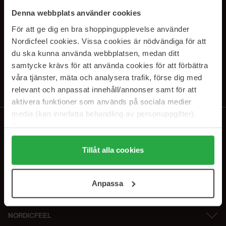
SUBSCRIBE TO OUR
Denna webbplats använder cookies
NEWSLETTER
För att ge dig en bra shoppingupplevelse använder
Nordicfeel cookies. Vissa cookies är nödvändiga för att
Sähköposti
du ska kunna använda webbplatsen, medan ditt
samtycke krävs för att använda cookies för att förbättra
våra tjänster, mäta och analysera trafik, förse dig med
Tilaamalla hyväksyt
tietosuojakäytäntömme
. Peruuta tilaus milloin
tahansa.
relevant och anpassat innehåll/annonser samt för att
aktivera funktioner som används på sociala medier
media (kan innefatta behandling av personuppgifter).
Data som samlas in delas med cookieleverantören.
Genom att trycka på "Tillåt alla cookies" accepterar du
alla cookies, medan du under "Detaljer" kan anpassa
Tillåt alla cookies
användningen av cookies. Du kan när som helst återkalla
ditt samtycke. För mer information se vår Cookie Policy
Anpassa
samt vår Integritetspolicy.
NORDICFEEL