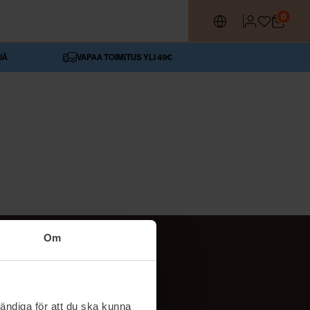
0
JÄ
VAPAA TOIMITUS YLI 49€
Om
SEURAA MEITÄ
ttä
TikTok
ändiga för att du ska kunna