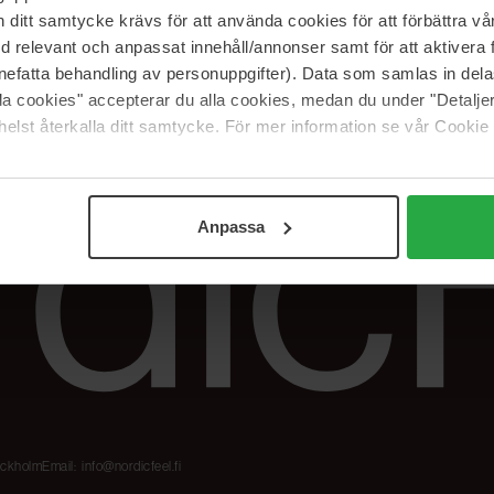
Meidän merkit
Palautukset &
itt samtycke krävs för att använda cookies för att förbättra vår
reklamaatiot
The Beauty Edit
med relevant och anpassat innehåll/annonser samt för att aktiver
Seuraa tilaustani
Työskentele
nefatta behandling av personuppgifter). Data som samlas in del
NordicFeel Groupissa
alla cookies" accepterar du alla cookies, medan du under "Detal
elst återkalla ditt samtycke. För mer information se vår Cookie
Anpassa
tockholm
Email:
info@nordicfeel.fi