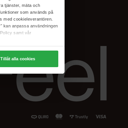
Instagram
a tjänster, mäta och
Facebook
a funktioner som används på
LinkedIn
as med cookieleverantören.
jer" kan anpassa användningen
 Policy samt vår
Tillåt alla cookies