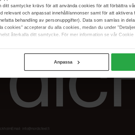
Meidän merkit
Palautukset &
itt samtycke krävs för att använda cookies för att förbättra vår
reklamaatiot
The Beauty Edit
med relevant och anpassat innehåll/annonser samt för att aktiver
Seuraa tilaustani
Työskentele
nefatta behandling av personuppgifter). Data som samlas in del
NordicFeel Groupissa
alla cookies" accepterar du alla cookies, medan du under "Detal
elst återkalla ditt samtycke. För mer information se vår Cookie
Anpassa
tockholm
Email:
info@nordicfeel.fi