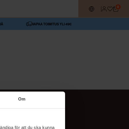
0
JÄ
VAPAA TOIMITUS YLI 49€
Om
SEURAA MEITÄ
ttä
TikTok
ändiga för att du ska kunna