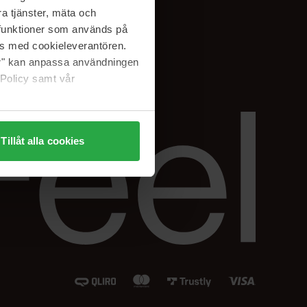
Instagram
a tjänster, mäta och
Facebook
a funktioner som används på
LinkedIn
as med cookieleverantören.
jer" kan anpassa användningen
 Policy samt vår
Tillåt alla cookies