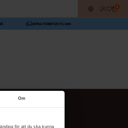
0
JÄ
VAPAA TOIMITUS YLI 49€
Om
SEURAA MEITÄ
ttä
TikTok
ändiga för att du ska kunna