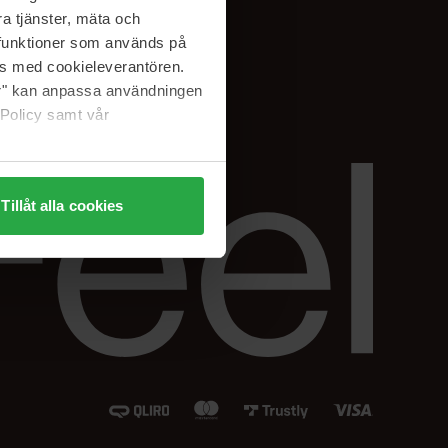
Instagram
a tjänster, mäta och
Facebook
a funktioner som används på
LinkedIn
as med cookieleverantören.
jer" kan anpassa användningen
 Policy samt vår
Tillåt alla cookies