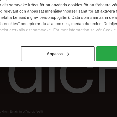
Meidän merkit
Palautukset &
itt samtycke krävs för att använda cookies för att förbättra vår
reklamaatiot
The Beauty Edit
med relevant och anpassat innehåll/annonser samt för att aktiver
Seuraa tilaustani
Työskentele
nefatta behandling av personuppgifter). Data som samlas in del
NordicFeel Groupissa
alla cookies" accepterar du alla cookies, medan du under "Detal
elst återkalla ditt samtycke. För mer information se vår Cookie
Anpassa
tockholm
Email:
info@nordicfeel.fi