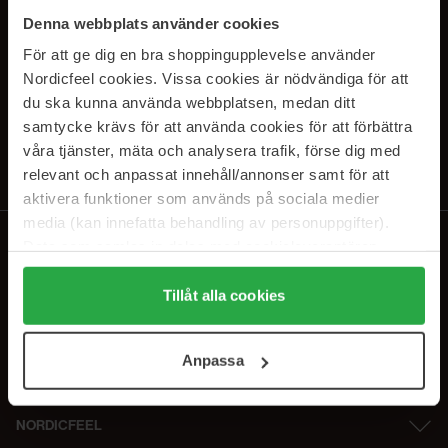
SUBSCRIBE TO OUR
Denna webbplats använder cookies
NEWSLETTER
För att ge dig en bra shoppingupplevelse använder
Nordicfeel cookies. Vissa cookies är nödvändiga för att
Sähköposti
du ska kunna använda webbplatsen, medan ditt
samtycke krävs för att använda cookies för att förbättra
våra tjänster, mäta och analysera trafik, förse dig med
Tilaamalla hyväksyt
tietosuojakäytäntömme
. Peruuta tilaus milloin
tahansa.
relevant och anpassat innehåll/annonser samt för att
aktivera funktioner som används på sociala medier
media (kan innefatta behandling av personuppgifter).
Data som samlas in delas med cookieleverantören.
Genom att trycka på "Tillåt alla cookies" accepterar du
alla cookies, medan du under "Detaljer" kan anpassa
Tillåt alla cookies
användningen av cookies. Du kan när som helst återkalla
ditt samtycke. För mer information se vår Cookie Policy
Anpassa
samt vår Integritetspolicy.
NORDICFEEL