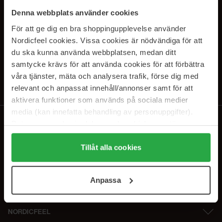
SUBSCRIBE TO OUR
Denna webbplats använder cookies
NEWSLETTER
För att ge dig en bra shoppingupplevelse använder
Nordicfeel cookies. Vissa cookies är nödvändiga för att
Sähköposti
du ska kunna använda webbplatsen, medan ditt
samtycke krävs för att använda cookies för att förbättra
våra tjänster, mäta och analysera trafik, förse dig med
Tilaamalla hyväksyt
tietosuojakäytäntömme
. Peruuta tilaus milloin
tahansa.
relevant och anpassat innehåll/annonser samt för att
aktivera funktioner som används på sociala medier
media (kan innefatta behandling av personuppgifter).
Data som samlas in delas med cookieleverantören.
Genom att trycka på "Tillåt alla cookies" accepterar du
alla cookies, medan du under "Detaljer" kan anpassa
Tillåt alla cookies
användningen av cookies. Du kan när som helst återkalla
ditt samtycke. För mer information se vår Cookie Policy
Anpassa
samt vår Integritetspolicy.
NORDICFEEL