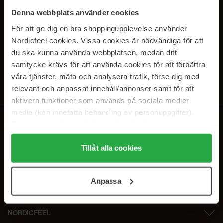
SUBSCRIBE TO OUR
Denna webbplats använder cookies
NEWSLETTER
För att ge dig en bra shoppingupplevelse använder
Nordicfeel cookies. Vissa cookies är nödvändiga för att
Sähköposti
du ska kunna använda webbplatsen, medan ditt
samtycke krävs för att använda cookies för att förbättra
våra tjänster, mäta och analysera trafik, förse dig med
Tilaamalla hyväksyt
tietosuojakäytäntömme
. Peruuta tilaus milloin
tahansa.
relevant och anpassat innehåll/annonser samt för att
aktivera funktioner som används på sociala medier
media (kan innefatta behandling av personuppgifter).
Data som samlas in delas med cookieleverantören.
Genom att trycka på "Tillåt alla cookies" accepterar du
alla cookies, medan du under "Detaljer" kan anpassa
Tillåt alla cookies
användningen av cookies. Du kan när som helst återkalla
ditt samtycke. För mer information se vår Cookie Policy
Anpassa
samt vår Integritetspolicy.
NORDICFEEL