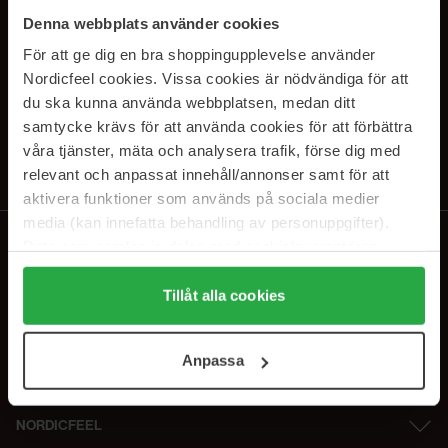
SUBSCRIBE TO OUR
Denna webbplats använder cookies
NEWSLETTER
För att ge dig en bra shoppingupplevelse använder
Nordicfeel cookies. Vissa cookies är nödvändiga för att
Sähköposti
du ska kunna använda webbplatsen, medan ditt
samtycke krävs för att använda cookies för att förbättra
våra tjänster, mäta och analysera trafik, förse dig med
Tilaamalla hyväksyt
tietosuojakäytäntömme
. Peruuta tilaus milloin
tahansa.
relevant och anpassat innehåll/annonser samt för att
aktivera funktioner som används på sociala medier
media (kan innefatta behandling av personuppgifter).
Data som samlas in delas med cookieleverantören.
Genom att trycka på "Tillåt alla cookies" accepterar du
alla cookies, medan du under "Detaljer" kan anpassa
Tillåt alla cookies
användningen av cookies. Du kan när som helst återkalla
ditt samtycke. För mer information se vår Cookie Policy
Anpassa
samt vår Integritetspolicy.
NORDICFEEL