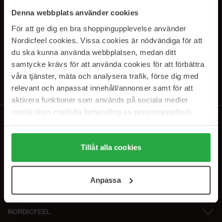
SUBSCRIBE TO OUR
Denna webbplats använder cookies
NEWSLETTER
För att ge dig en bra shoppingupplevelse använder
Nordicfeel cookies. Vissa cookies är nödvändiga för att
Sähköposti
du ska kunna använda webbplatsen, medan ditt
samtycke krävs för att använda cookies för att förbättra
våra tjänster, mäta och analysera trafik, förse dig med
Tilaamalla hyväksyt
tietosuojakäytäntömme
. Peruuta tilaus milloin
tahansa.
relevant och anpassat innehåll/annonser samt för att
aktivera funktioner som används på sociala medier
media (kan innefatta behandling av personuppgifter).
Data som samlas in delas med cookieleverantören.
Genom att trycka på "Tillåt alla cookies" accepterar du
alla cookies, medan du under "Detaljer" kan anpassa
Tillåt alla cookies
användningen av cookies. Du kan när som helst återkalla
ditt samtycke. För mer information se vår Cookie Policy
Anpassa
samt vår Integritetspolicy.
NORDICFEEL