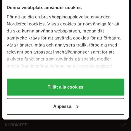
SUBSCRIBE TO OUR
Denna webbplats använder cookies
NEWSLETTER
För att ge dig en bra shoppingupplevelse använder
Nordicfeel cookies. Vissa cookies är nödvändiga för att
Sähköposti
du ska kunna använda webbplatsen, medan ditt
samtycke krävs för att använda cookies för att förbättra
våra tjänster, mäta och analysera trafik, förse dig med
Tilaamalla hyväksyt
tietosuojakäytäntömme
. Peruuta tilaus milloin
tahansa.
relevant och anpassat innehåll/annonser samt för att
aktivera funktioner som används på sociala medier
media (kan innefatta behandling av personuppgifter).
Data som samlas in delas med cookieleverantören.
Genom att trycka på "Tillåt alla cookies" accepterar du
alla cookies, medan du under "Detaljer" kan anpassa
Tillåt alla cookies
användningen av cookies. Du kan när som helst återkalla
ditt samtycke. För mer information se vår Cookie Policy
Anpassa
samt vår Integritetspolicy.
NORDICFEEL