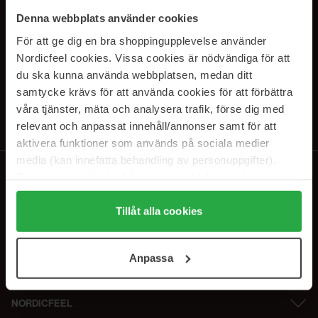
SUBSCRIBE TO OUR
Denna webbplats använder cookies
NEWSLETTER
För att ge dig en bra shoppingupplevelse använder
Nordicfeel cookies. Vissa cookies är nödvändiga för att
Sähköposti
du ska kunna använda webbplatsen, medan ditt
samtycke krävs för att använda cookies för att förbättra
våra tjänster, mäta och analysera trafik, förse dig med
Tilaamalla hyväksyt
tietosuojakäytäntömme
. Peruuta tilaus milloin
tahansa.
relevant och anpassat innehåll/annonser samt för att
aktivera funktioner som används på sociala medier
media (kan innefatta behandling av personuppgifter).
Data som samlas in delas med cookieleverantören.
Genom att trycka på "Tillåt alla cookies" accepterar du
alla cookies, medan du under "Detaljer" kan anpassa
Tillåt alla cookies
användningen av cookies. Du kan när som helst återkalla
ditt samtycke. För mer information se vår Cookie Policy
Anpassa
samt vår Integritetspolicy.
NORDICFEEL