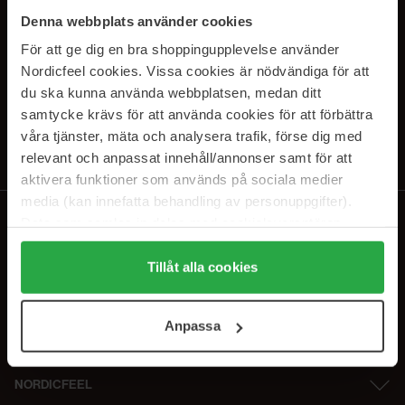
SUBSCRIBE TO OUR
Denna webbplats använder cookies
NEWSLETTER
För att ge dig en bra shoppingupplevelse använder
Nordicfeel cookies. Vissa cookies är nödvändiga för att
Sähköposti
du ska kunna använda webbplatsen, medan ditt
samtycke krävs för att använda cookies för att förbättra
våra tjänster, mäta och analysera trafik, förse dig med
Tilaamalla hyväksyt
tietosuojakäytäntömme
. Peruuta tilaus milloin
tahansa.
relevant och anpassat innehåll/annonser samt för att
aktivera funktioner som används på sociala medier
media (kan innefatta behandling av personuppgifter).
Data som samlas in delas med cookieleverantören.
Genom att trycka på "Tillåt alla cookies" accepterar du
alla cookies, medan du under "Detaljer" kan anpassa
Tillåt alla cookies
användningen av cookies. Du kan när som helst återkalla
ditt samtycke. För mer information se vår Cookie Policy
Anpassa
samt vår Integritetspolicy.
NORDICFEEL