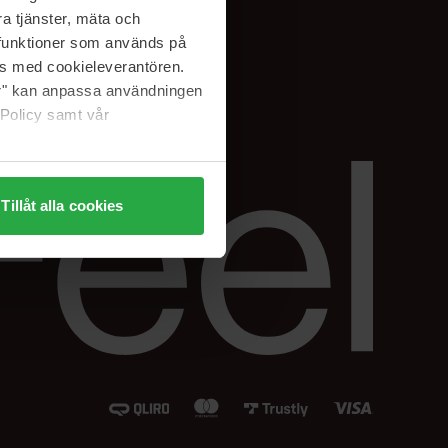
Instagram
a tjänster, mäta och
Facebook
a funktioner som används på
LinkedIn
as med cookieleverantören.
jer" kan anpassa användningen
 Policy samt vår
Tillåt alla cookies