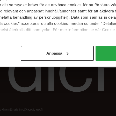
Meidän merkit
Palautukset &
itt samtycke krävs för att använda cookies för att förbättra vår
reklamaatiot
The Beauty Edit
med relevant och anpassat innehåll/annonser samt för att aktiver
Seuraa tilaustani
Työskentele
nefatta behandling av personuppgifter). Data som samlas in del
NordicFeel Groupissa
alla cookies" accepterar du alla cookies, medan du under "Detal
elst återkalla ditt samtycke. För mer information se vår Cookie
Anpassa
tockholm
Email:
info@nordicfeel.fi