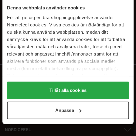
SUBSCRIBE TO OUR
Denna webbplats använder cookies
NEWSLETTER
För att ge dig en bra shoppingupplevelse använder
Nordicfeel cookies. Vissa cookies är nödvändiga för att
Sähköposti
du ska kunna använda webbplatsen, medan ditt
samtycke krävs för att använda cookies för att förbättra
våra tjänster, mäta och analysera trafik, förse dig med
Tilaamalla hyväksyt
tietosuojakäytäntömme
. Peruuta tilaus milloin
tahansa.
relevant och anpassat innehåll/annonser samt för att
aktivera funktioner som används på sociala medier
media (kan innefatta behandling av personuppgifter).
Data som samlas in delas med cookieleverantören.
Genom att trycka på "Tillåt alla cookies" accepterar du
alla cookies, medan du under "Detaljer" kan anpassa
Tillåt alla cookies
användningen av cookies. Du kan när som helst återkalla
ditt samtycke. För mer information se vår Cookie Policy
Anpassa
samt vår Integritetspolicy.
NORDICFEEL