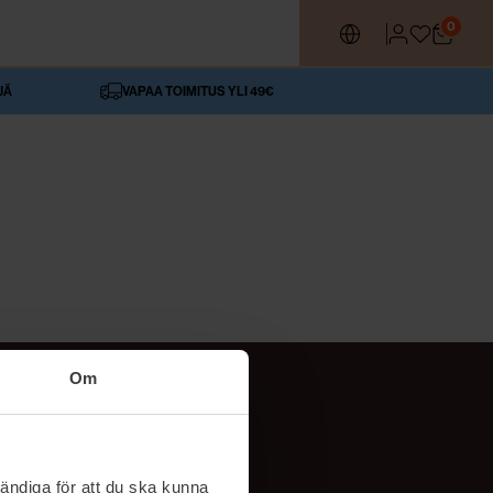
0
JÄ
VAPAA TOIMITUS YLI 49€
Om
SEURAA MEITÄ
ttä
TikTok
ändiga för att du ska kunna