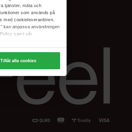
Instagram
a tjänster, mäta och
Facebook
a funktioner som används på
LinkedIn
as med cookieleverantören.
jer" kan anpassa användningen
 Policy samt vår
Tillåt alla cookies