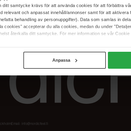
Meidän merkit
Palautukset &
itt samtycke krävs för att använda cookies för att förbättra vår
reklamaatiot
The Beauty Edit
med relevant och anpassat innehåll/annonser samt för att aktiver
Seuraa tilaustani
Työskentele
nefatta behandling av personuppgifter). Data som samlas in del
NordicFeel Groupissa
alla cookies" accepterar du alla cookies, medan du under "Detal
elst återkalla ditt samtycke. För mer information se vår Cookie
Anpassa
tockholm
Email:
info@nordicfeel.fi