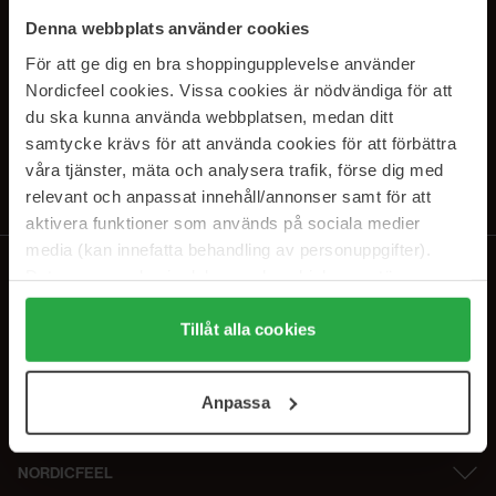
SUBSCRIBE TO OUR
Denna webbplats använder cookies
NEWSLETTER
För att ge dig en bra shoppingupplevelse använder
Nordicfeel cookies. Vissa cookies är nödvändiga för att
Sähköposti
du ska kunna använda webbplatsen, medan ditt
samtycke krävs för att använda cookies för att förbättra
våra tjänster, mäta och analysera trafik, förse dig med
Tilaamalla hyväksyt
tietosuojakäytäntömme
. Peruuta tilaus milloin
tahansa.
relevant och anpassat innehåll/annonser samt för att
aktivera funktioner som används på sociala medier
media (kan innefatta behandling av personuppgifter).
Data som samlas in delas med cookieleverantören.
Genom att trycka på "Tillåt alla cookies" accepterar du
alla cookies, medan du under "Detaljer" kan anpassa
Tillåt alla cookies
användningen av cookies. Du kan när som helst återkalla
ditt samtycke. För mer information se vår Cookie Policy
Anpassa
samt vår Integritetspolicy.
NORDICFEEL