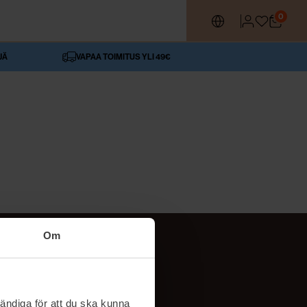
0
JÄ
VAPAA TOIMITUS YLI 49€
Om
SEURAA MEITÄ
ttä
TikTok
ändiga för att du ska kunna