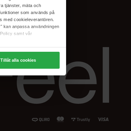
Instagram
a tjänster, mäta och
Facebook
a funktioner som används på
LinkedIn
as med cookieleverantören.
jer" kan anpassa användningen
 Policy samt vår
Tillåt alla cookies