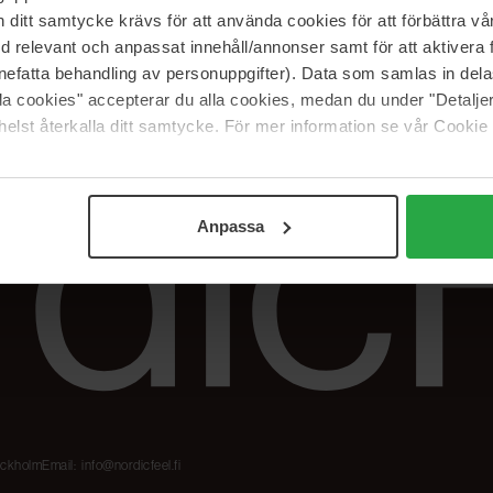
Meidän merkit
Palautukset &
itt samtycke krävs för att använda cookies för att förbättra vår
reklamaatiot
The Beauty Edit
med relevant och anpassat innehåll/annonser samt för att aktiver
Seuraa tilaustani
Työskentele
nefatta behandling av personuppgifter). Data som samlas in del
NordicFeel Groupissa
alla cookies" accepterar du alla cookies, medan du under "Detal
elst återkalla ditt samtycke. För mer information se vår Cookie
Anpassa
tockholm
Email:
info@nordicfeel.fi