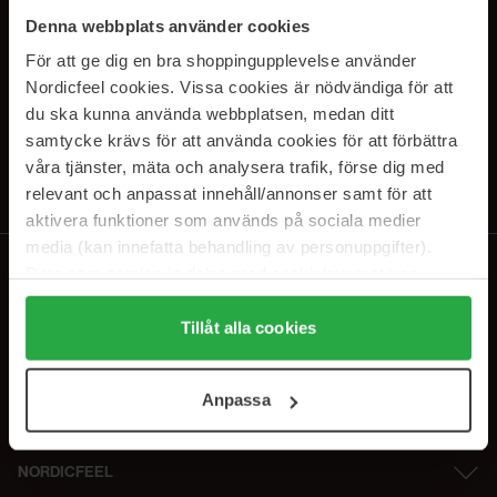
SUBSCRIBE TO OUR
Denna webbplats använder cookies
NEWSLETTER
För att ge dig en bra shoppingupplevelse använder
Nordicfeel cookies. Vissa cookies är nödvändiga för att
Sähköposti
du ska kunna använda webbplatsen, medan ditt
samtycke krävs för att använda cookies för att förbättra
våra tjänster, mäta och analysera trafik, förse dig med
Tilaamalla hyväksyt
tietosuojakäytäntömme
. Peruuta tilaus milloin
tahansa.
relevant och anpassat innehåll/annonser samt för att
aktivera funktioner som används på sociala medier
media (kan innefatta behandling av personuppgifter).
Data som samlas in delas med cookieleverantören.
Genom att trycka på "Tillåt alla cookies" accepterar du
alla cookies, medan du under "Detaljer" kan anpassa
Tillåt alla cookies
användningen av cookies. Du kan när som helst återkalla
ditt samtycke. För mer information se vår Cookie Policy
Anpassa
samt vår Integritetspolicy.
NORDICFEEL