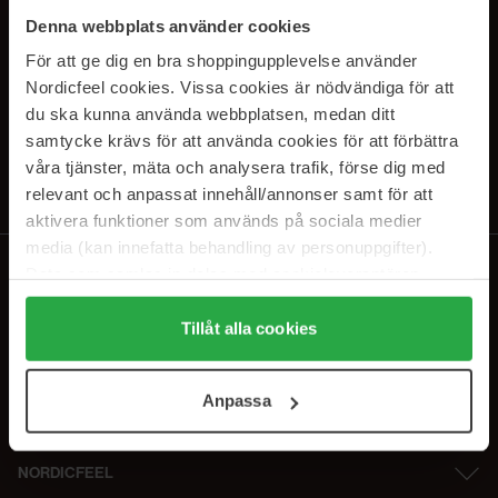
SUBSCRIBE TO OUR
Denna webbplats använder cookies
NEWSLETTER
För att ge dig en bra shoppingupplevelse använder
Nordicfeel cookies. Vissa cookies är nödvändiga för att
Sähköposti
du ska kunna använda webbplatsen, medan ditt
samtycke krävs för att använda cookies för att förbättra
våra tjänster, mäta och analysera trafik, förse dig med
Tilaamalla hyväksyt
tietosuojakäytäntömme
. Peruuta tilaus milloin
tahansa.
relevant och anpassat innehåll/annonser samt för att
aktivera funktioner som används på sociala medier
media (kan innefatta behandling av personuppgifter).
Data som samlas in delas med cookieleverantören.
Genom att trycka på "Tillåt alla cookies" accepterar du
alla cookies, medan du under "Detaljer" kan anpassa
Tillåt alla cookies
användningen av cookies. Du kan när som helst återkalla
ditt samtycke. För mer information se vår Cookie Policy
Anpassa
samt vår Integritetspolicy.
NORDICFEEL