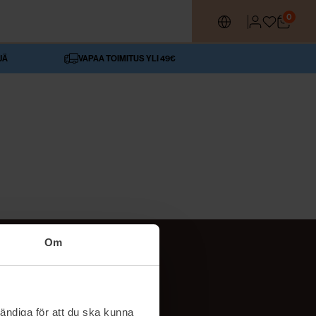
0
JÄ
VAPAA TOIMITUS YLI 49€
Om
SEURAA MEITÄ
ttä
TikTok
ändiga för att du ska kunna