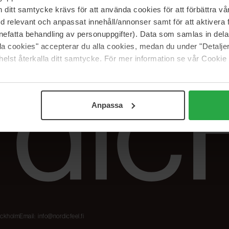
Meidän merkit
Palautukset &
itt samtycke krävs för att använda cookies för att förbättra vår
reklamaatiot
The Beauty Edit
med relevant och anpassat innehåll/annonser samt för att aktiver
Seuraa tilaustani
Työskentele
nefatta behandling av personuppgifter). Data som samlas in del
NordicFeel Groupissa
alla cookies" accepterar du alla cookies, medan du under "Detal
elst återkalla ditt samtycke. För mer information se vår Cookie
Anpassa
tockholm
Email:
info@nordicfeel.fi