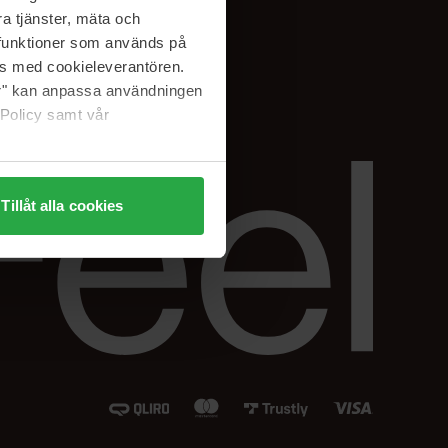
Instagram
a tjänster, mäta och
Facebook
a funktioner som används på
LinkedIn
as med cookieleverantören.
jer" kan anpassa användningen
 Policy samt vår
Tillåt alla cookies