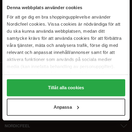
SUBSCRIBE TO OUR
Denna webbplats använder cookies
NEWSLETTER
För att ge dig en bra shoppingupplevelse använder
Nordicfeel cookies. Vissa cookies är nödvändiga för att
Sähköposti
du ska kunna använda webbplatsen, medan ditt
samtycke krävs för att använda cookies för att förbättra
våra tjänster, mäta och analysera trafik, förse dig med
Tilaamalla hyväksyt
tietosuojakäytäntömme
. Peruuta tilaus milloin
tahansa.
relevant och anpassat innehåll/annonser samt för att
aktivera funktioner som används på sociala medier
media (kan innefatta behandling av personuppgifter).
Data som samlas in delas med cookieleverantören.
Genom att trycka på "Tillåt alla cookies" accepterar du
alla cookies, medan du under "Detaljer" kan anpassa
Tillåt alla cookies
användningen av cookies. Du kan när som helst återkalla
ditt samtycke. För mer information se vår Cookie Policy
Anpassa
samt vår Integritetspolicy.
NORDICFEEL