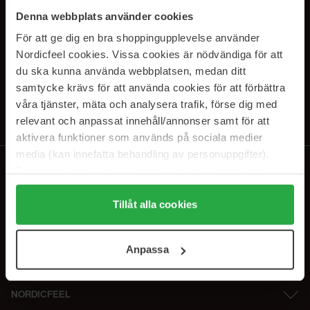
SUBSCRIBE TO OUR
Denna webbplats använder cookies
NEWSLETTER
För att ge dig en bra shoppingupplevelse använder
Nordicfeel cookies. Vissa cookies är nödvändiga för att
Sähköposti
du ska kunna använda webbplatsen, medan ditt
samtycke krävs för att använda cookies för att förbättra
våra tjänster, mäta och analysera trafik, förse dig med
Tilaamalla hyväksyt
tietosuojakäytäntömme
. Peruuta tilaus milloin
tahansa.
relevant och anpassat innehåll/annonser samt för att
aktivera funktioner som används på sociala medier
media (kan innefatta behandling av personuppgifter).
Data som samlas in delas med cookieleverantören.
Genom att trycka på "Tillåt alla cookies" accepterar du
alla cookies, medan du under "Detaljer" kan anpassa
Tillåt alla cookies
användningen av cookies. Du kan när som helst återkalla
ditt samtycke. För mer information se vår Cookie Policy
Anpassa
samt vår Integritetspolicy.
NORDICFEEL