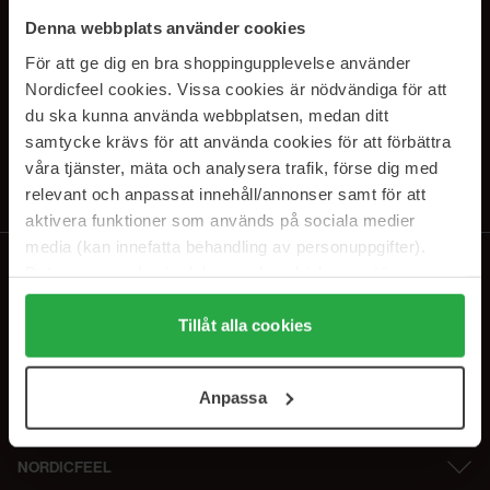
SUBSCRIBE TO OUR
Denna webbplats använder cookies
NEWSLETTER
För att ge dig en bra shoppingupplevelse använder
Nordicfeel cookies. Vissa cookies är nödvändiga för att
Sähköposti
du ska kunna använda webbplatsen, medan ditt
samtycke krävs för att använda cookies för att förbättra
våra tjänster, mäta och analysera trafik, förse dig med
Tilaamalla hyväksyt
tietosuojakäytäntömme
. Peruuta tilaus milloin
tahansa.
relevant och anpassat innehåll/annonser samt för att
aktivera funktioner som används på sociala medier
media (kan innefatta behandling av personuppgifter).
Data som samlas in delas med cookieleverantören.
Genom att trycka på "Tillåt alla cookies" accepterar du
alla cookies, medan du under "Detaljer" kan anpassa
Tillåt alla cookies
användningen av cookies. Du kan när som helst återkalla
ditt samtycke. För mer information se vår Cookie Policy
Anpassa
samt vår Integritetspolicy.
NORDICFEEL