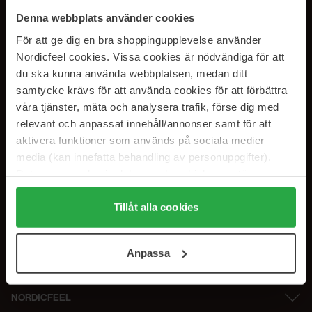
SUBSCRIBE TO OUR
Denna webbplats använder cookies
NEWSLETTER
För att ge dig en bra shoppingupplevelse använder
Nordicfeel cookies. Vissa cookies är nödvändiga för att
Sähköposti
du ska kunna använda webbplatsen, medan ditt
samtycke krävs för att använda cookies för att förbättra
våra tjänster, mäta och analysera trafik, förse dig med
Tilaamalla hyväksyt
tietosuojakäytäntömme
. Peruuta tilaus milloin
tahansa.
relevant och anpassat innehåll/annonser samt för att
aktivera funktioner som används på sociala medier
media (kan innefatta behandling av personuppgifter).
Data som samlas in delas med cookieleverantören.
Genom att trycka på "Tillåt alla cookies" accepterar du
alla cookies, medan du under "Detaljer" kan anpassa
Tillåt alla cookies
användningen av cookies. Du kan när som helst återkalla
ditt samtycke. För mer information se vår Cookie Policy
Anpassa
samt vår Integritetspolicy.
NORDICFEEL