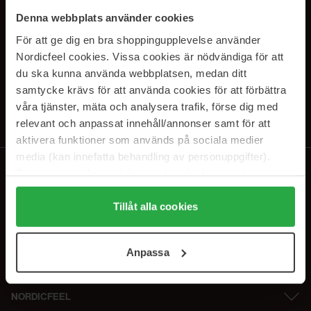
SUBSCRIBE TO OUR
Denna webbplats använder cookies
NEWSLETTER
För att ge dig en bra shoppingupplevelse använder
Nordicfeel cookies. Vissa cookies är nödvändiga för att
Sähköposti
du ska kunna använda webbplatsen, medan ditt
samtycke krävs för att använda cookies för att förbättra
våra tjänster, mäta och analysera trafik, förse dig med
Tilaamalla hyväksyt
tietosuojakäytäntömme
. Peruuta tilaus milloin
tahansa.
relevant och anpassat innehåll/annonser samt för att
aktivera funktioner som används på sociala medier
media (kan innefatta behandling av personuppgifter).
Data som samlas in delas med cookieleverantören.
Genom att trycka på "Tillåt alla cookies" accepterar du
alla cookies, medan du under "Detaljer" kan anpassa
Tillåt alla cookies
användningen av cookies. Du kan när som helst återkalla
ditt samtycke. För mer information se vår Cookie Policy
Anpassa
samt vår Integritetspolicy.
NORDICFEEL