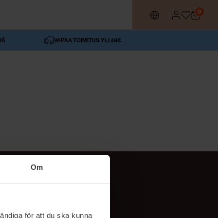
0
JÄ
VAPAA TOIMITUS YLI 49€
Om
SEURAA MEITÄ
ttä
TikTok
ändiga för att du ska kunna