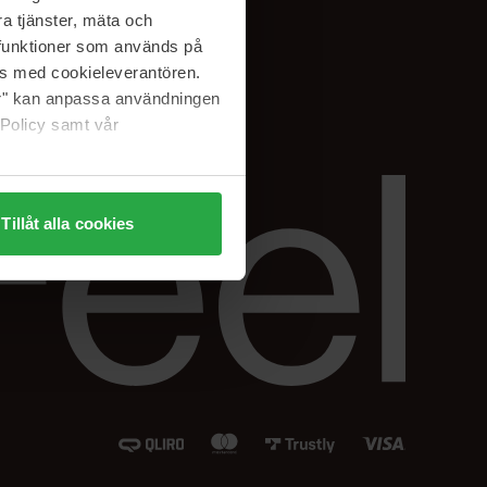
Instagram
a tjänster, mäta och
Facebook
a funktioner som används på
LinkedIn
as med cookieleverantören.
jer" kan anpassa användningen
 Policy samt vår
Tillåt alla cookies