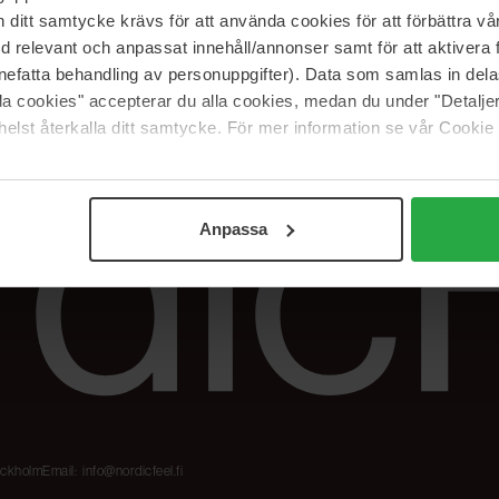
Meidän merkit
Palautukset &
itt samtycke krävs för att använda cookies för att förbättra vår
reklamaatiot
The Beauty Edit
med relevant och anpassat innehåll/annonser samt för att aktiver
Seuraa tilaustani
Työskentele
nefatta behandling av personuppgifter). Data som samlas in del
NordicFeel Groupissa
alla cookies" accepterar du alla cookies, medan du under "Detal
elst återkalla ditt samtycke. För mer information se vår Cookie
Anpassa
tockholm
Email:
info@nordicfeel.fi