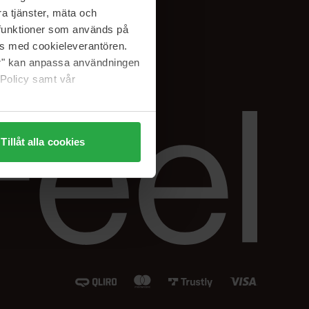
Instagram
a tjänster, mäta och
Facebook
a funktioner som används på
LinkedIn
as med cookieleverantören.
jer" kan anpassa användningen
 Policy samt vår
Tillåt alla cookies