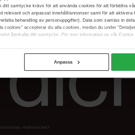
Meidän merkit
Palautukset &
itt samtycke krävs för att använda cookies för att förbättra vår
reklamaatiot
The Beauty Edit
med relevant och anpassat innehåll/annonser samt för att aktiver
Seuraa tilaustani
Työskentele
nefatta behandling av personuppgifter). Data som samlas in del
NordicFeel Groupissa
alla cookies" accepterar du alla cookies, medan du under "Detal
elst återkalla ditt samtycke. För mer information se vår Cookie
Anpassa
tockholm
Email:
info@nordicfeel.fi