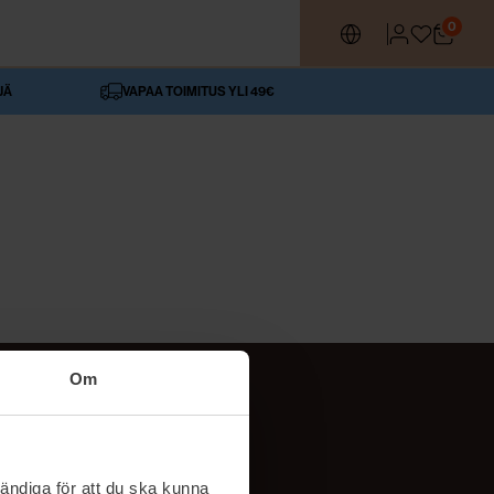
0
JÄ
VAPAA TOIMITUS YLI 49€
Om
SEURAA MEITÄ
ttä
TikTok
ändiga för att du ska kunna