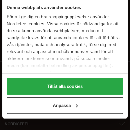
SUBSCRIBE TO OUR
Denna webbplats använder cookies
NEWSLETTER
För att ge dig en bra shoppingupplevelse använder
Nordicfeel cookies. Vissa cookies är nödvändiga för att
Sähköposti
du ska kunna använda webbplatsen, medan ditt
samtycke krävs för att använda cookies för att förbättra
våra tjänster, mäta och analysera trafik, förse dig med
Tilaamalla hyväksyt
tietosuojakäytäntömme
. Peruuta tilaus milloin
tahansa.
relevant och anpassat innehåll/annonser samt för att
aktivera funktioner som används på sociala medier
media (kan innefatta behandling av personuppgifter).
Data som samlas in delas med cookieleverantören.
Genom att trycka på "Tillåt alla cookies" accepterar du
alla cookies, medan du under "Detaljer" kan anpassa
Tillåt alla cookies
användningen av cookies. Du kan när som helst återkalla
ditt samtycke. För mer information se vår Cookie Policy
Anpassa
samt vår Integritetspolicy.
NORDICFEEL