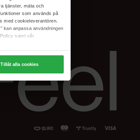
Instagram
a tjänster, mäta och
Facebook
a funktioner som används på
LinkedIn
as med cookieleverantören.
jer" kan anpassa användningen
 Policy samt vår
Tillåt alla cookies