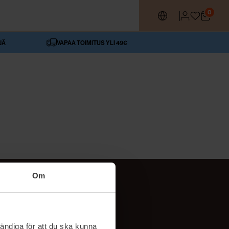
0
JÄ
VAPAA TOIMITUS YLI 49€
Om
SEURAA MEITÄ
ttä
TikTok
ändiga för att du ska kunna