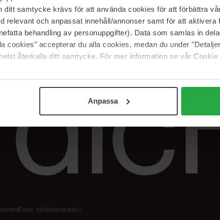
Meidän merkit
Palautukset &
itt samtycke krävs för att använda cookies för att förbättra vår
reklamaatiot
The Beauty Edit
med relevant och anpassat innehåll/annonser samt för att aktiver
Seuraa tilaustani
Työskentele
nefatta behandling av personuppgifter). Data som samlas in del
NordicFeel Groupissa
alla cookies" accepterar du alla cookies, medan du under "Detal
elst återkalla ditt samtycke. För mer information se vår Cookie
Anpassa
tockholm
Email:
info@nordicfeel.fi