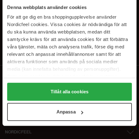
SUBSCRIBE TO OUR
Denna webbplats använder cookies
NEWSLETTER
För att ge dig en bra shoppingupplevelse använder
Nordicfeel cookies. Vissa cookies är nödvändiga för att
Sähköposti
du ska kunna använda webbplatsen, medan ditt
samtycke krävs för att använda cookies för att förbättra
våra tjänster, mäta och analysera trafik, förse dig med
Tilaamalla hyväksyt
tietosuojakäytäntömme
. Peruuta tilaus milloin
tahansa.
relevant och anpassat innehåll/annonser samt för att
aktivera funktioner som används på sociala medier
media (kan innefatta behandling av personuppgifter).
Data som samlas in delas med cookieleverantören.
Genom att trycka på "Tillåt alla cookies" accepterar du
alla cookies, medan du under "Detaljer" kan anpassa
Tillåt alla cookies
användningen av cookies. Du kan när som helst återkalla
ditt samtycke. För mer information se vår Cookie Policy
Anpassa
samt vår Integritetspolicy.
NORDICFEEL