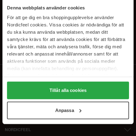
SUBSCRIBE TO OUR
Denna webbplats använder cookies
NEWSLETTER
För att ge dig en bra shoppingupplevelse använder
Nordicfeel cookies. Vissa cookies är nödvändiga för att
Sähköposti
du ska kunna använda webbplatsen, medan ditt
samtycke krävs för att använda cookies för att förbättra
våra tjänster, mäta och analysera trafik, förse dig med
Tilaamalla hyväksyt
tietosuojakäytäntömme
. Peruuta tilaus milloin
tahansa.
relevant och anpassat innehåll/annonser samt för att
aktivera funktioner som används på sociala medier
media (kan innefatta behandling av personuppgifter).
Data som samlas in delas med cookieleverantören.
Genom att trycka på "Tillåt alla cookies" accepterar du
alla cookies, medan du under "Detaljer" kan anpassa
Tillåt alla cookies
användningen av cookies. Du kan när som helst återkalla
ditt samtycke. För mer information se vår Cookie Policy
Anpassa
samt vår Integritetspolicy.
NORDICFEEL