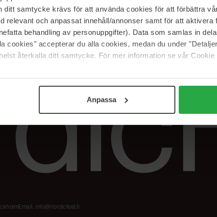
Meidän merkit
Palautukset &
itt samtycke krävs för att använda cookies för att förbättra vår
reklamaatiot
The Beauty Edit
med relevant och anpassat innehåll/annonser samt för att aktiver
Seuraa tilaustani
Työskentele
nefatta behandling av personuppgifter). Data som samlas in del
NordicFeel Groupissa
alla cookies" accepterar du alla cookies, medan du under "Detal
elst återkalla ditt samtycke. För mer information se vår Cookie
Anpassa
tockholm
Email:
info@nordicfeel.fi