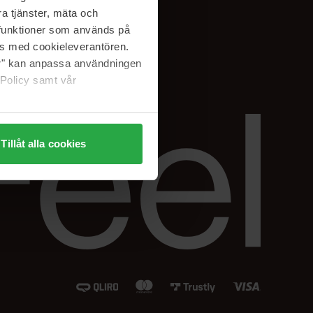
Instagram
a tjänster, mäta och
Facebook
a funktioner som används på
LinkedIn
as med cookieleverantören.
jer" kan anpassa användningen
 Policy samt vår
Tillåt alla cookies