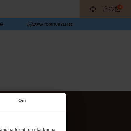
0
JÄ
VAPAA TOIMITUS YLI 49€
Om
SEURAA MEITÄ
ttä
TikTok
ändiga för att du ska kunna