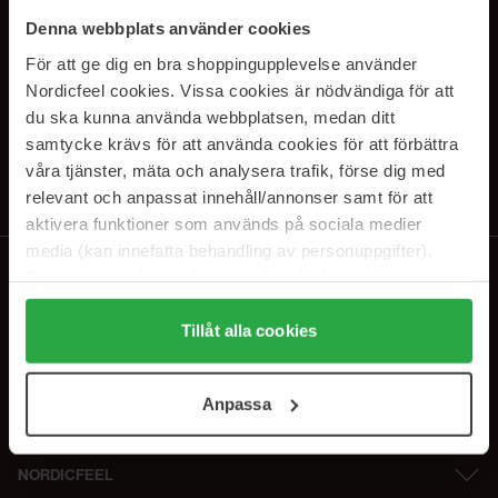
SUBSCRIBE TO OUR
Denna webbplats använder cookies
NEWSLETTER
För att ge dig en bra shoppingupplevelse använder
Nordicfeel cookies. Vissa cookies är nödvändiga för att
Sähköposti
du ska kunna använda webbplatsen, medan ditt
samtycke krävs för att använda cookies för att förbättra
våra tjänster, mäta och analysera trafik, förse dig med
Tilaamalla hyväksyt
tietosuojakäytäntömme
. Peruuta tilaus milloin
tahansa.
relevant och anpassat innehåll/annonser samt för att
aktivera funktioner som används på sociala medier
media (kan innefatta behandling av personuppgifter).
Data som samlas in delas med cookieleverantören.
Genom att trycka på "Tillåt alla cookies" accepterar du
alla cookies, medan du under "Detaljer" kan anpassa
Tillåt alla cookies
användningen av cookies. Du kan när som helst återkalla
ditt samtycke. För mer information se vår Cookie Policy
Anpassa
samt vår Integritetspolicy.
NORDICFEEL