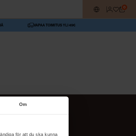
0
JÄ
VAPAA TOIMITUS YLI 49€
Om
SEURAA MEITÄ
ttä
TikTok
ändiga för att du ska kunna