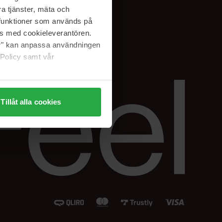
Instagram
a tjänster, mäta och
Facebook
a funktioner som används på
LinkedIn
as med cookieleverantören.
jer" kan anpassa användningen
 Policy samt vår
Tillåt alla cookies