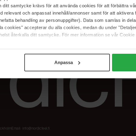
Meidän merkit
Palautukset &
itt samtycke krävs för att använda cookies för att förbättra vår
reklamaatiot
The Beauty Edit
med relevant och anpassat innehåll/annonser samt för att aktiver
Seuraa tilaustani
Työskentele
nefatta behandling av personuppgifter). Data som samlas in del
NordicFeel Groupissa
alla cookies" accepterar du alla cookies, medan du under "Detal
elst återkalla ditt samtycke. För mer information se vår Cookie
Anpassa
tockholm
Email:
info@nordicfeel.fi