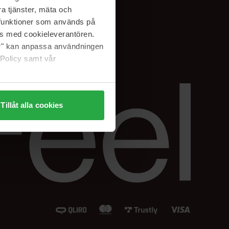
Instagram
a tjänster, mäta och
Facebook
a funktioner som används på
LinkedIn
as med cookieleverantören.
jer" kan anpassa användningen
 Policy samt vår
Tillåt alla cookies