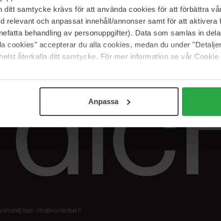
Meidän merkit
Palautukset &
itt samtycke krävs för att använda cookies för att förbättra vår
reklamaatiot
The Beauty Edit
med relevant och anpassat innehåll/annonser samt för att aktiver
Seuraa tilaustani
Työskentele
nefatta behandling av personuppgifter). Data som samlas in del
NordicFeel Groupissa
alla cookies" accepterar du alla cookies, medan du under "Detal
elst återkalla ditt samtycke. För mer information se vår Cookie
Anpassa
tockholm
Email:
info@nordicfeel.fi