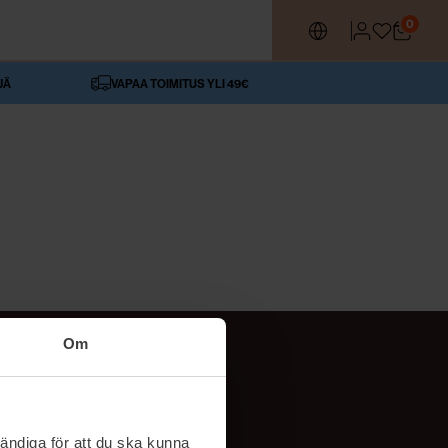
0
JÄ
VAPAA TOIMITUS YLI 49€
Om
SEURAA MEITÄ
ttä
TikTok
ändiga för att du ska kunna